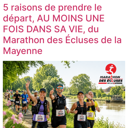
5 raisons de prendre le
départ, AU MOINS UNE
FOIS DANS SA VIE, du
Marathon des Écluses de la
Mayenne