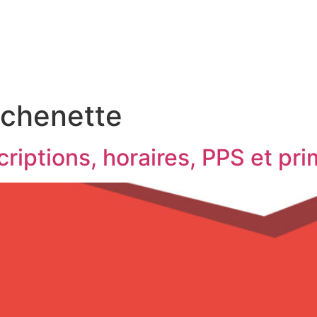
ACCUEIL
MARATHON
SEMI-MARATHON
10KM
ichenette
riptions, horaires, PPS et pr