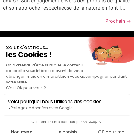
course. Son engagement envers des produits de qualité
et son approche respectueuse de la nature en font […]
Prochain
→
Rendez-vous le 27 Septembre 2026 pour la 31ème
édition du Marathon des Écluses !
Au programme : un marathon, un semi-marathon et un
10km accessible à tous ! Alors, prêt à relever le défi ?
Création :
Agence Pichenette